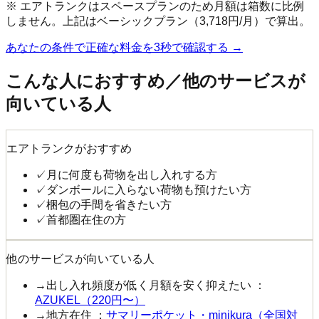
※ エアトランクはスペースプランのため月額は箱数に比例
しません。上記はベーシックプラン（3,718円/月）で算出。
あなたの条件で正確な料金を3秒で確認する →
こんな人におすすめ／他のサービスが
向いている人
エアトランクがおすすめ
✓
月に何度も荷物を出し入れする方
✓
ダンボールに入らない荷物も預けたい方
✓
梱包の手間を省きたい方
✓
首都圏在住の方
他のサービスが向いている人
→
出し入れ頻度が低く月額を安く抑えたい
：
AZUKEL（220円〜）
→
地方在住
：
サマリーポケット・minikura（全国対