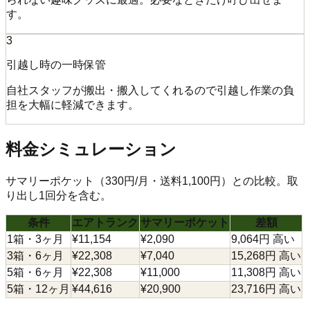
す。
3
引越し時の一時保管
自社スタッフが搬出・搬入してくれるので引越し作業の負
担を大幅に軽減できます。
料金シミュレーション
サマリーポケット（330円/月・送料1,100円）との比較。取
り出し1回分を含む。
条件
エアトランク
サマリーポケット
差額
1箱・3ヶ月
¥
11,154
¥
2,090
9,064円 高い
3箱・6ヶ月
¥
22,308
¥
7,040
15,268円 高い
5箱・6ヶ月
¥
22,308
¥
11,000
11,308円 高い
5箱・12ヶ月
¥
44,616
¥
20,900
23,716円 高い